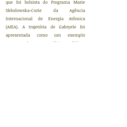
que foi bolsista do Programa Marie
Skłodowska-Curie da Agência
Internacional de Energia Atômica
(AIEA). A trajetória de Gabryele foi
apresentada como um exemplo
concreto de como políticas públicas
podem inspirar jovens a refletirem
sobre quem faz ciência no Brasil e a se
reconhecerem como protagonistas do
futuro das áreas STEM.
Ao final, cada estudante recebeu um
brinde personalizado foram
incentivadas a conhecer e acompanhar
o trabalho da WiN Brasil nas redes
sociais.