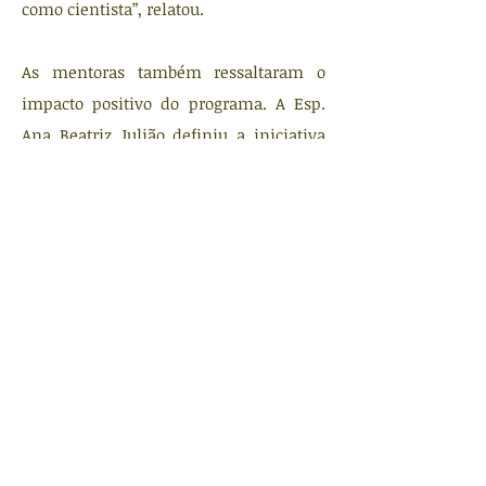
como cientista”, relatou.
As mentoras também ressaltaram o
impacto positivo do programa. A Esp.
Ana Beatriz Julião definiu a iniciativa
como vitoriosa e inovadora “Como
mentoras, além de compartilhar nossos
conhecimentos e vivências,
aprendemos com novos olhares e
ideias, na certeza de que estamos
avançando, abrindo caminhos e
construindo pontes”, celebrou.
O Helen Khoury Mentorship é um
projeto de incentivo, apoio e
empoderamento em um setor no qual