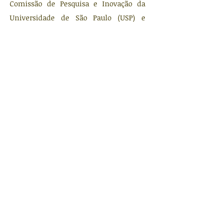
Comissão de Pesquisa e Inovação da
Universidade de São Paulo (USP) e
membra do European Observatory on
Gender in STI
>>Gabryele Moreira – Presidenta da
WiN Brasil e Líder de Suporte aos
Capítulos da WiN Global
A mediação será conduzida por
Karoline Suzart, vice-presidenta da WiN
Brasil.
A participação é gratuita e aberta a
pessoas de todos os gêneros.
Anote na agenda e compartilhe: