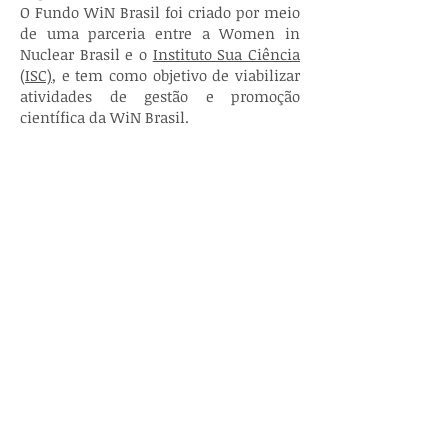
O Fundo WiN Brasil foi criado por meio
de uma parceria entre a Women in
Nuclear Brasil e o
Instituto Sua Ciência
(ISC)
, e tem como objetivo de viabilizar
atividades de gestão e promoção
científica da WiN Brasil.
Para que pode ser utilizado os
recursos recebidos por meio do
Fundo?
Os recursos só podem ser utilizados nas
atividades descritas no acordo de
parceria, que são:
- Bolsa de iniciação científica;
- Pagamento de assinaturas de
ferramentas que aumentem a
qualidade do trabalho da organização
de forma geral. Ferramentas de design,
plataformas de reunião, plataformas de
armazenamento e organização de
dados, dentre outras possibilidades.