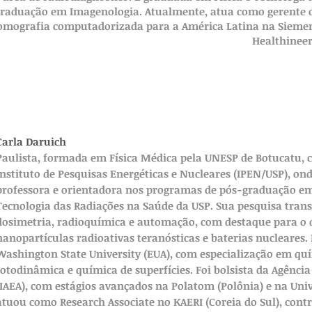
graduação em Imagenologia. Atualmente, atua como gerente 
tomografia computadorizada para a América Latina na Sieme
Healthineer
Carla Daruich
Paulista, formada em Física Médica pela UNESP de Botucatu,
Instituto de Pesquisas Energéticas e Nucleares (IPEN/USP), on
professora e orientadora nos programas de pós-graduação e
Tecnologia das Radiações na Saúde da USP. Sua pesquisa transi
dosimetria, radioquímica e automação, com destaque para o
nanopartículas radioativas teranósticas e baterias nucleares
Washington State University (EUA), com especialização em quí
fotodinâmica e química de superfícies. Foi bolsista da Agênci
(IAEA), com estágios avançados na Polatom (Polônia) e na Un
atuou como Research Associate no KAERI (Coreia do Sul), cont