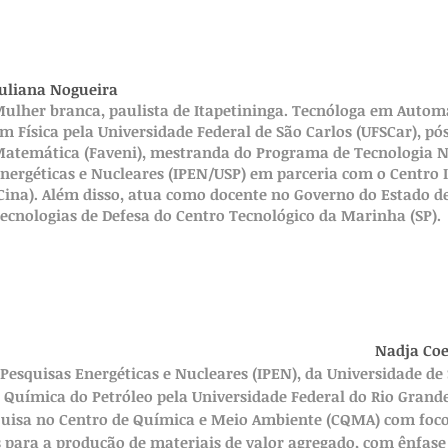
uliana Nogueira
ulher branca, paulista de Itapetininga. Tecnóloga em Automaç
m Física pela Universidade Federal de São Carlos (UFSCar), p
atemática (Faveni), mestranda do Programa de Tecnologia Nu
nergéticas e Nucleares (IPEN/USP) em parceria com o Centro 
Cina). Além disso, atua como docente no Governo do Estado d
ecnologias de Defesa do Centro Tecnológico da Marinha (SP).
Nadja Co
Pesquisas Energéticas e Nucleares (IPEN), da Universidade de
 Química do Petróleo pela Universidade Federal do Rio Grand
quisa no Centro de Química e Meio Ambiente (CQMA) com foc
 para a produção de materiais de valor agregado, com ênfas