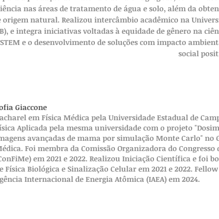
riência nas áreas de tratamento de água e solo, além da obte
e origem natural. Realizou intercâmbio acadêmico na Univers
, e integra iniciativas voltadas à equidade de gênero na ciên
 STEM e o desenvolvimento de soluções com impacto ambient
social posit
ofia Giaccone
acharel em Física Médica pela Universidade Estadual de Ca
ísica Aplicada pela mesma universidade com o projeto "Dosi
magens avançadas de mama por simulação Monte Carlo" no Gr
édica. Foi membra da Comissão Organizadora do Congresso 
ConFiMe) em 2021 e 2022. Realizou Iniciação Científica e foi b
e Física Biológica e Sinalização Celular em 2021 e 2022. Fell
gência Internacional de Energia Atômica (IAEA) em 2024.