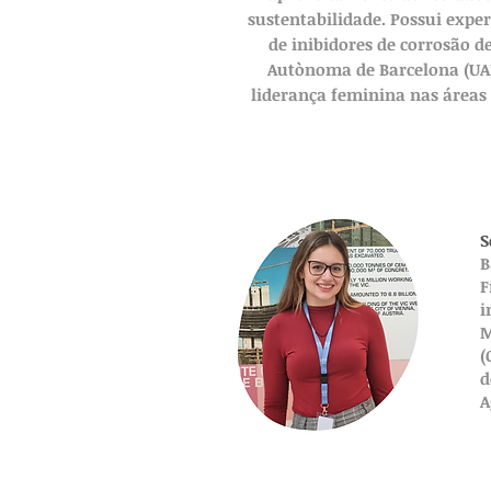
sustentabilidade. Possui expe
de inibidores de corrosão d
Autònoma de Barcelona (UAB)
liderança feminina nas áreas
S
B
F
i
M
(
d
A