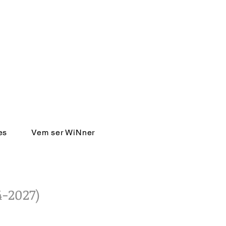
es
Vem ser WiNner
4-2027)