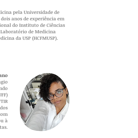
cina pela Universidade de
 dois anos de experiência em
onal do Instituto de Ciências
 Laboratório de Medicina
edicina da USP (HCFMUSP).
mano
ágio
ando
UFF)
FTIR
idos
 com
ou à
tas.