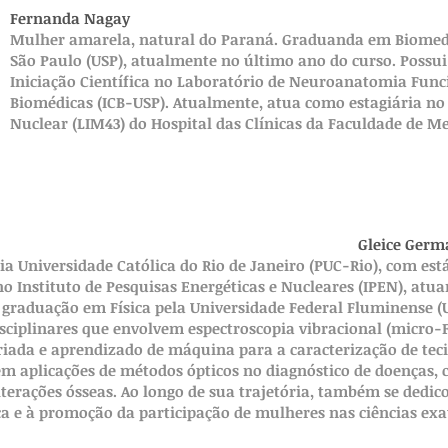
Fernanda Nagay
Mulher amarela, natural do Paraná. Graduanda em Biomedi
São Paulo (USP), atualmente no último ano do curso. Possui
Iniciação Científica no Laboratório de Neuroanatomia Funci
Biomédicas (ICB-USP). Atualmente, atua como estagiária no
Nuclear (LIM43) do Hospital das Clínicas da Faculdade de M
Gleice Ger
ia Universidade Católica do Rio de Janeiro (PUC-Rio), com est
o Instituto de Pesquisas Energéticas e Nucleares (IPEN), atu
i graduação em Física pela Universidade Federal Fluminense (
isciplinares que envolvem espectroscopia vibracional (micro-
riada e aprendizado de máquina para a caracterização de tec
em aplicações de métodos ópticos no diagnóstico de doenças,
erações ósseas. Ao longo de sua trajetória, também se dedic
ca e à promoção da participação de mulheres nas ciências exa