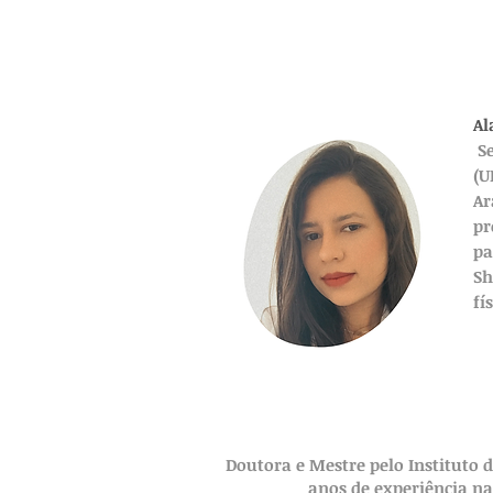
Al
S
(U
Ar
pr
pa
Sh
fí
Doutora e Mestre pelo Instituto 
anos de experiência na