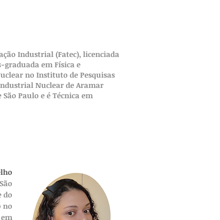
ão Industrial (Fatec), licenciada
ós-graduada em Física e
clear no Instituto de Pesquisas
Industrial Nuclear de Aramar
e São Paulo e é Técnica em
elho
 São
e do
o no
e em