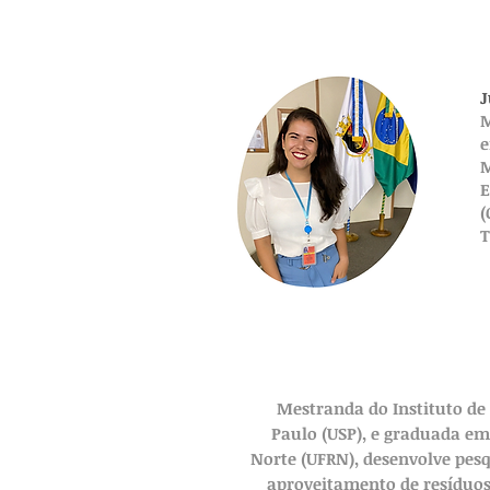
J
M
e
M
E
(
T
Mestranda do Instituto de 
Paulo (USP), e graduada em
Norte (UFRN), desenvolve pes
aproveitamento de resíduos