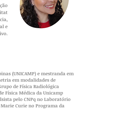
nção
itat
cia,
al e
ivo.
mpinas (UNICAMP) e mestranda em
metria em modalidades de
upo de Física Radiológica
de Física Médica da Unicamp
olsista pelo CNPq no Laboratório
ow Marie Curie no Programa da