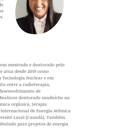
de
ns
s.
 com mestrado e doutorado pelo
de atua desde 2019 como
m Tecnologia Nuclear e em
ta entre a radioterapia,
 desenvolvimento de
. Realizou doutorado sanduíche na
mica orgânica, terapia
a Internacional de Energia Atômica
iversité Laval (Canadá). Também
ribuindo para projetos de energia