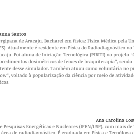
anna Santos
ergipana de Aracaju. Bacharel em Física: Física Médica pela Un
FS). Atualmente é residente em Física do Radiodiagnóstico no 
acaju. Foi aluna de Iniciação Tecnológica (PIBITI) no projeto 
ocedimentos dosimétricos de feixes de braquiterapia”, sendo
tente desse simulador. Também atuou como voluntária no pro
ow”, voltado à popularização da ciência por meio de ativida
sicos.
Ana Carolina Cos
de Pesquisas Energéticas e Nucleares (IPEN/USP), com mais de 
 área de radiodiagnóstico. É graduada em Física e Tecnóloga 